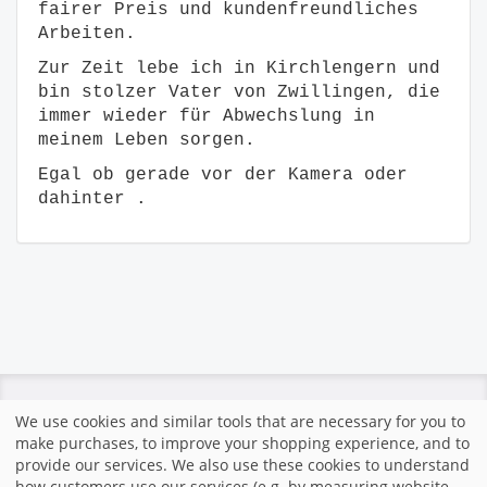
fairer Preis und kundenfreundliches
Arbeiten.
Zur Zeit lebe ich in Kirchlengern und
bin stolzer Vater von Zwillingen, die
immer wieder für Abwechslung in
meinem Leben sorgen.
Egal ob gerade vor der Kamera oder
dahinter .
We use cookies and similar tools that are necessary for you to
make purchases, to improve your shopping experience, and to
|
وب سایت توسط fotograf.de
خانه
|
مهر زدن
|
شرایط و قوانین
|
provide our services. We also use these cookies to understand
how customers use our services (e.g. by measuring website